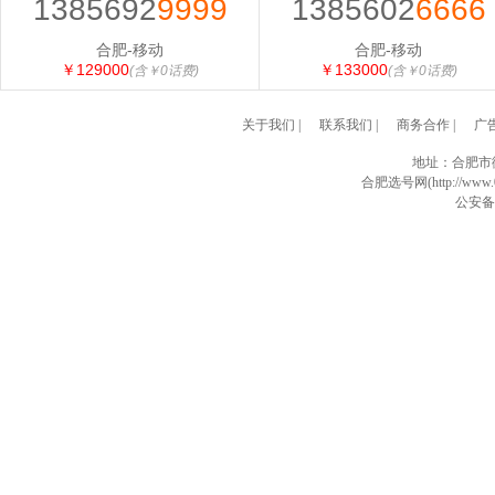
1385692
9999
1385602
6666
合肥-移动
合肥-移动
￥129000
￥133000
(含￥0话费)
(含￥0话费)
关于我们
|
联系我们
|
商务合作
|
广
地址：合肥市
合肥选号网(http://www.0
公安备案