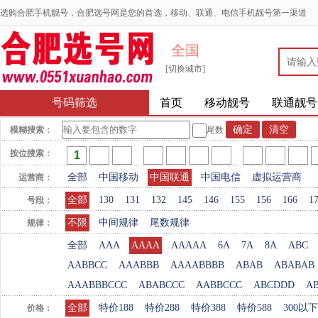
选购合肥手机靓号，合肥选号网是您的首选，移动、联通、电信手机靓号第一渠道
全国
[切换城市]
号码筛选
首页
移动靓号
联通靓号
模糊搜索：
尾数
按位搜索：
全部
中国移动
中国联通
中国电信
虚拟运营商
运营商：
全部
130
131
132
145
146
155
156
166
1
号段：
不限
中间规律
尾数规律
规律：
全部
AAA
AAAA
AAAAA
6A
7A
8A
ABC
AABBCC
AAABBB
AAAABBBB
ABAB
ABABAB
AAABBBCCC
ABABCCC
AABBCCC
ABCDDD
A
全部
特价188
特价288
特价388
特价588
300以下
价格：