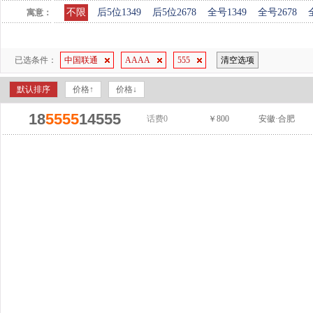
不限
后5位1349
后5位2678
全号1349
全号2678
寓意：
已选条件：
中国联通
AAAA
555
清空选项
默认排序
价格↑
价格↓
18
5555
14555
话费0
￥800
安徽·合肥