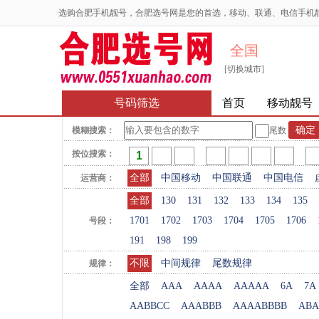
选购合肥手机靓号，合肥选号网是您的首选，移动、联通、电信手机
全国
[切换城市]
号码筛选
首页
移动靓号
模糊搜索：
尾数
按位搜索：
全部
中国移动
中国联通
中国电信
运营商：
全部
130
131
132
133
134
135
1701
1702
1703
1704
1705
1706
号段：
191
198
199
不限
中间规律
尾数规律
规律：
全部
AAA
AAAA
AAAAA
6A
7A
AABBCC
AAABBB
AAAABBBB
ABA