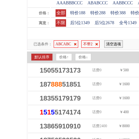
AAABBBCCC
ABABCCC
AABBCCC
全部
特价188
特价288
特价388
特价
价格：
不限
后5位1349
后5位2678
全号1349
寓意：
已选条件：
ABCABC
不带2
清空选项
默认排序
价格↑
价格↓
15055173173
话费0
￥500
187
888
51851
话费0
￥1600
18355179179
话费0
￥1600
1
5
1
5
5174174
话费0
￥400
13865910910
话费2400
￥8000